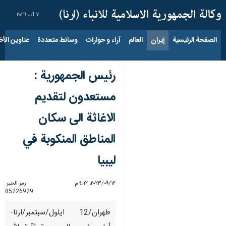
٧ آب ٢٠٢٦
الصفحة الرئيسية
إيران
العالم
آراء و حوارات
وسائط متعددة
عناوين الأخب
رئیس الجمهوریة :
مستعدون لتقديم
الاغاثة الى سكان
المناطق المنكوبة في
ليبيا
١٢‏/٠٩‏/٢٠٢٣، ٤:١٢ م
رمز الخبر:
85226929