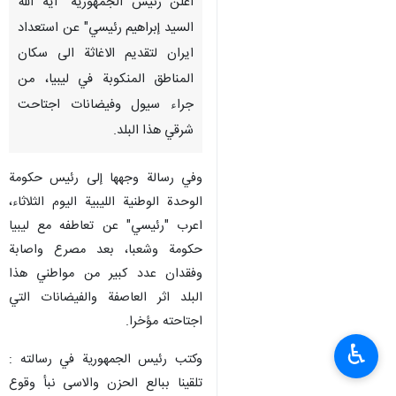
طهران/12 ایلول/سبتمبر/ارنا-
أعلن رئیس الجمهوریة "آیة الله
السید إبراهیم رئیسي" عن استعداد
ایران لتقدیم الاغاثة الى سكان
المناطق المنكوبة في ليبيا، من
جراء سيول وفيضانات اجتاحت
شرقي هذا البلد.
وفي رسالة وجهها إلى رئيس حكومة
الوحدة الوطنية الليبية الیوم الثلاثاء،
♿︎
اعرب "رئيسي" عن تعاطفه مع ليبيا
حكومة وشعبا، بعد مصرع واصابة