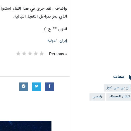
واضاف : لقد جرى في هذا اللقاء استعراض 
الذي يمرّ بمراحل التنفيذ النهائية.
انتهى ** ح ع
إيران
دولية
٠ Persons
سمات
ان بي سي نيوز
تبادل السجناء
رئيسي