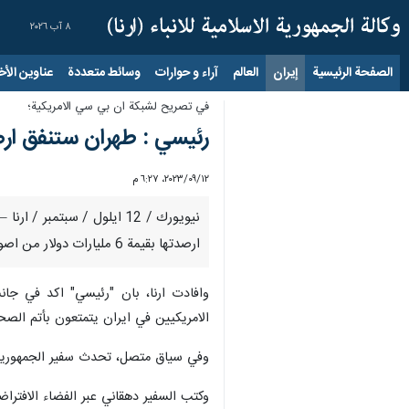
٨ آب ٢٠٢٦
الصفحة الرئيسية
إيران
العالم
آراء و حوارات
وسائط متعددة
عناوين الأخب
في تصريح لشبكة ان بي سي الامريكية؛
رئيسي : طهران ستنفق ارص
١٢‏/٠٩‏/٢٠٢٣، ٦:٢٧ م
نيويورك / 12 ایلول / سبتم
ارصدتها بقيمة 6 مليارات دولار من اصولها المجمدة، والتي تقرر الافراج عنها وفق اتفاق تبادل السجناء مع امريكا؛ مبينا انه "سيتم انفاق هذه المبالغ حيثما اقتضت حاجة ايران على ذلك".
وافادت ارنا، بان "رئيسي" اكد في جان
الامريكيين في ايران يتمتعون بأتم الصحة
وفي سياق متصل، تحدث سفير الجمهورية ال
وكتب السفير دهقاني عبر الفضاء الافتراض