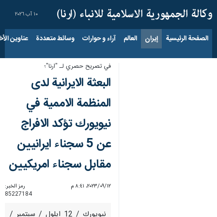
١٠ آب ٢٠٢٦
الصفحة الرئيسية
إيران
العالم
آراء و حوارات
وسائط متعددة
عناوين الأخب
في تصريح حصري لـ "ارنا"؛
البعثة الايرانية لدى
المنظمة الاممية في
نيويورك تؤكد الافراج
عن 5 سجناء ايرانيين
مقابل سجناء امريكيين
١٢‏/٠٩‏/٢٠٢٣، ٨:٤١ م
رمز الخبر:
85227184
نيويورك / 12 ایلول / سبتمبر /