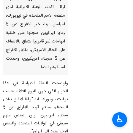
ارنا –اكدت البعثة الايرانية لدى
منظمة الامم المتحدة في نيويورك،
لمراسل ارنا، خبر الافراج عن 5
رعايا ايرانيين سجنوا على خلفية
اتهامات غير قانونية تتعلق بالالتفاف
على الحظر الامريكي، مقابل الافراج
عن 5 سجناء امريكيين؛ وحددت
اسماءهم ايضا.
واوضحت البعثة الايرانية في هذا
الحوار الذي جرى اليوم الثلاثاء حسب
توقيت نيويورك، انه "وفقا لاتفاق تبادل
السجناء، سيتم قريبا الافراج عن 5
سجناء ايرانيين، وان البعض منهم
♿︎
سيبقى في الولايات المتحدة والبعض
الاخر يعود الى ايران".