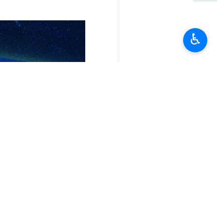
♿︎
تعليقك