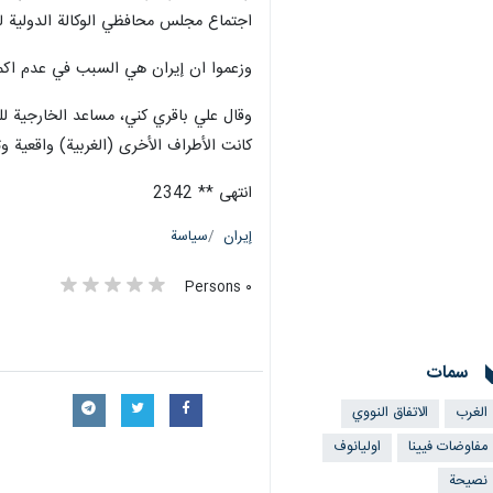
اجتماع مجلس محافظي الوكالة الدولية للط
وزعموا ان إيران هي السبب في عدم اكمال 
وقال علي باقري كني، مساعد الخارجية للش
كانت الأطراف الأخرى (الغربية) واقعية و
انتهى ** 2342
إيران
سياسة
٠ Persons
سمات
الغرب
الاتفاق النووي
مفاوضات فيينا
اوليانوف
نصيحة