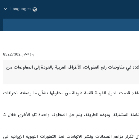
رمز الخبر:
85227302
د بلاده في مفاوضات رفع العقوبات، الأطراف الغربية بالعودة إلى المفاوضات من
وأضاف: قدمت الدول الغربية قائمة طويلة من مخاوفها بشأن ما وصفته انحرافات
وأضاف: جوابنا هو أن علينا العودة إلى المفاوضات ووضع اللمسات النهائية على الاتفاق لاستئناف تنفيذ خطة العمل الشاملة المشتركة. وبهذه الطريقة، يتم حل المخاوف واحدة تلو الأخرى خلال 4
لال تكرار مزاعم الضمانات ونشر الاتهامات ضد التطورات النووية الإيرانية في