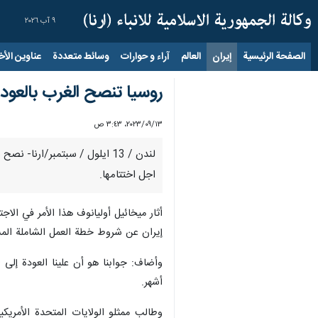
٩ آب ٢٠٢٦
الصفحة الرئيسية
إيران
العالم
آراء و حوارات
وسائط متعددة
عناوين الأخب
روسيا تنصح الغرب بالعود
١٣‏/٠٩‏/٢٠٢٣، ٣:٤٣ ص
لندن / 13 ايلول / سبتمبر/ارن
اجل اختتامها.
أثار ميخائيل أوليانوف هذا الأمر في الا
إيران عن شروط خطة العمل الشاملة المش
أشهر.
وطالب ممثلو الولايات المتحدة الأمريكية