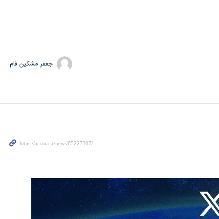
جعفر مشکین فام