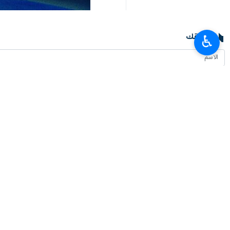
تعليقك
♿︎
أحدث الأخبار
حركة العبور في منفذ مهران الحدودي سجلت رقما قياسيا عالميا
٢٠٢٦-٠٨-٠٦ ٠٤:١٩