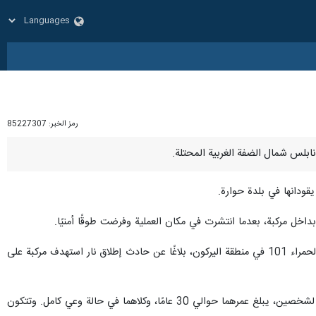
رمز الخبر:
85227307
يقودانها في بلدة حوارة.
داخل مركبة، بعدما انتشرت في مكان العملية وفرضت طوقًا أمنيًا.
المتحدث باسم نجمة داوود الحمراء الإسرائيلية، قال، بدوره: إنه "في تمام الساعة 20:17، تلقى مركز طوارئ نجمة داود الحمراء 101 في منطقة اليركون، بلاغًا عن حادث إطلاق نار استهدف مركبة على
وأضاف أنه "يتواجد حاليًا فريق نجمة داود الحمراء للطوارئ والمسعفين الطبيين في مكان الحادث لتقديم العلاج الطبي لشخصين، يبلغ عمرهما حوالي 30 عامًا، وكلاهما في حالة وعي كامل. وتتكون