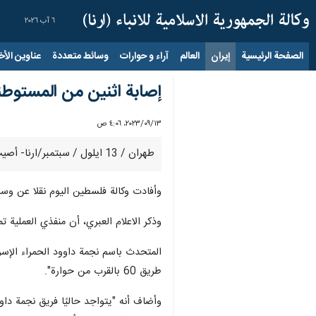
٦ آب ٢٠٢٦
الصفحة الرئيسية
إيران
العالم
آراء و حوارات
وسائط متعددة
عناوين الأخب
إصابة اثنين من المستوطن
١٣‏/٠٩‏/٢٠٢٣، ٤:٠٦ ص
طهران / 13 ايلول / سبتمبر/ارنا- أصيب، مساء يوم الثلاثاء، مستوطنان بعملية إطلاق نار في بلدة حوارة جنوب مدينة نابلس شمال الضفة الغربية المحتلة.
وأفادت وكالة فلسطين اليوم نقلا عن وسائل
وذكر الاعلام العبري، أن منفذي العملية 
طريق 60 بالقرب من حوارة".