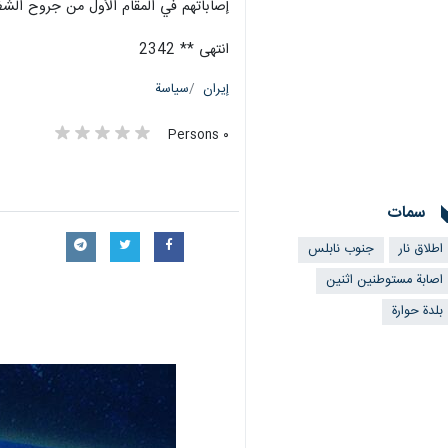
إصاباتهم في المقام الأول من جروح الشظا
انتهى ** 2342
إيران
سياسة
٠ Persons
سمات
اطلاق نار
جنوب نابلس
اصابة مستوطنين اثنين
بلدة حوارة