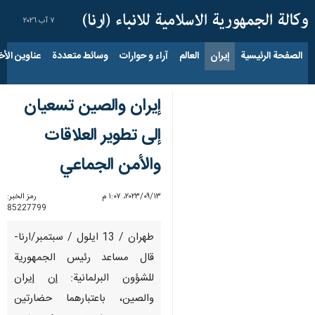
٧ آب ٢٠٢٦
الصفحة الرئيسية
إيران
العالم
آراء و حوارات
وسائط متعددة
عناوين الأخب
إيران والصين تسعيان
إلى تطوير العلاقات
والأمن الجماعي
١٣‏/٠٩‏/٢٠٢٣، ١:٠٧ م
رمز الخبر:
85227799
طهران / 13 ايلول / سبتمبر/ارنا-
قال مساعد رئيس الجمهورية
للشؤون البرلمانية: إن إيران
والصين، باعتبارهما حضارتين