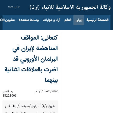
٧ آب ٢٠٢٦
الصفحة الرئيسية
إيران
العالم
آراء و حوارات
وسائط متعددة
عناوين الأخب
کنعاني: المواقف
المناهضة لإيران في
البرلمان الأوروبي قد
اضرت بالعلاقات الثنائية
بينهما
١٣‏/٠٩‏/٢٠٢٣، ٢:٣٣ م
رمز الخبر:
85228003
طهران/13 ايلول/سبتمبر/ارنا- قال