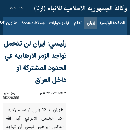
٦ آب ٢٠٢٦
الصفحة الرئيسية
إيران
العالم
آراء و حوارات
وسائط متعددة
عناوين الأخب
رئيسي: ايران لن تتحمل
تواجد الزمر الارهابية في
الحدود المشتركة او
داخل العراق
١٣‏/٠٩‏/٢٠٢٣، ١١:٣٧ م
رمز الخبر:
85228388
طهران / 13ايلول / سبتمبر/ارنا-
اكد الرئيس الايراني آية الله
الدكتور ابراهيم رئيسي أن تواجد