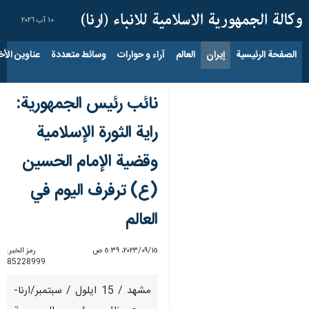
١٠ آب ٢٠٢٦
الصفحة الرئيسية
إيران
العالم
آراء و حوارات
وسائط متعددة
عناوين الأخب
نائب رئيس الجمهورية:
راية الثورة الإسلامية
وقضية الإمام الحسين
(ع) ترفرف اليوم في
العالم
١٥‏/٠٩‏/٢٠٢٣، ٥:٣٩ ص
رمز الخبر:
85228999
مشهد / 15 ايلول / سبتمبر/ارنا-