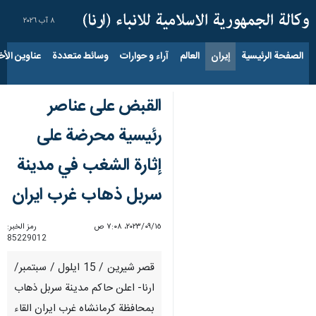
٨ آب ٢٠٢٦
الصفحة الرئيسية
إيران
العالم
آراء و حوارات
وسائط متعددة
عناوين الأخب
القبض على عناصر
رئيسية محرضة على
إثارة الشغب في مدينة
سربل ذهاب غرب ايران
١٥‏/٠٩‏/٢٠٢٣، ٧:٠٨ ص
رمز الخبر:
85229012
قصر شيرين / 15 ايلول / سبتمبر/
ارنا- اعلن حاكم مدينة سربل ذهاب
بمحافظة كرمانشاه غرب ايران القاء