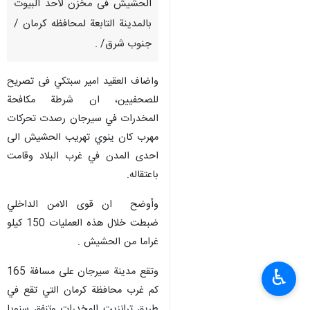
الحشيش فی مخزن لاحد البيوت
بالمدينة التابعة لمحافظه کرمان /
جنوب شرق/ .
واضاف العقيد امير سبتكي فی تصریح
للصحفيين، ان شرطة مكافحة
المخدرات في سيرجان رصدت تحركات
مهرب كان ينوي تهريب الحشيش الى
احدى المدن في غرب البلاد وقامت
باعتقاله.
وأوضح ان قوى الامن الداخلي
ضبطت خلال هذه العمليات 150 كيلو
غراما من الحشيش .
وتقع مدينة سيرجان على مسافة 165
♿︎
كم غرب محافظة كرمان التي تقع في
طريق ترانزيت المخدرات وتنفق سنويا