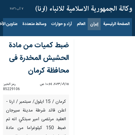
٧ آب ٢٠٢٦
الصفحة الرئيسية
إيران
العالم
آراء و حوارات
وسائط متعددة
عناوين الأخب
ضبط کمیات من مادة
الحشيش المخدرة فی
محافظة کرمان
١٥‏/٠٩‏/٢٠٢٣، ١٠:٥٤ ص
رمز الخبر:
85229106
کرمان / 15 ايلول/ سبتمبر / ارنا -
اعلن قائد شرطة مدينة سيرجان
العقید مرتضى امير سبتكي انه تم
ضبط 150 کیلوغراما من مادة