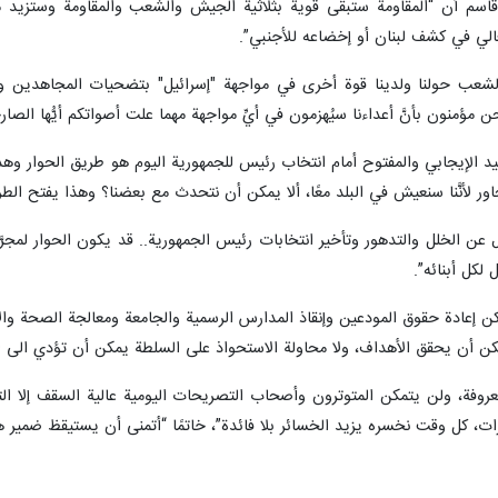
قاسم أن “المقاومة ستبقى قوية بثلاثية الجيش ‏والشعب والمقاومة وستزيد من 
لعالي في كشف لبنان أو إخضاعه للأجنبي”.
الشعب حولنا ولدينا قوة أخرى في مواجهة "إسرائيل" بتضحيات المجاهدين ‏والم
حن مؤمنون بأنَّ أعداءنا سيُهزمون في أيِّ مواجهة مهما علت أصواتكم أيُّها ‏الص
د الإيجابي والمفتوح أمام انتخاب رئيس للجمهورية اليوم هو طريق الحوار وهذا
ور لأنَّنا سنعيش في البلد معًا، ألا يمكن أن نتحدث مع بعضنا؟ وهذا يفتح ‏الط
 الخلل والتدهور وتأخير ‏انتخابات رئيس الجمهورية.. قد يكون الحوار لمجرَّد أ
 لكل أبنائه”.
يمكن إعادة حقوق المودعين وإنقاذ المدارس الرسمية والجامعة ومعالجة ‏الصحة وا
ة يمكن أن يحقق الأهداف، ولا محاولة الاستحواذ على السلطة ‏يمكن أن تؤدي الى
روفة، ولن يتمكن المتوترون ‏وأصحاب التصريحات اليومية عالية السقف إلا التدهو
ت، كل وقت نخسره ‏يزيد الخسائر بلا فائدة”، خاتمًا “أتمنى أن يستيقظ ضمير هؤلا