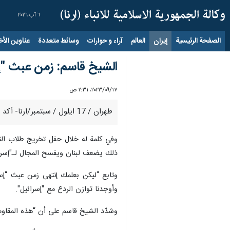
٦ آب ٢٠٢٦
الصفحة الرئيسية
إيران
العالم
آراء و حوارات
وسائط متعددة
عناوين الأخب
الشيخ قاسم: زمن عبث "إسرا
١٧‏/٠٩‏/٢٠٢٣، ٢:٣١ ص
طهران / 17 ايلول / سبتمبر/ارنا- أكد نائب الأمين العام لحزب الله الشيخ نعيم قاسم انتهاء زمن عبث كيان الاحتلال الاسرائيلي بحياة اللبنانيين وذلك بفضل المقاومة.
وفي كلمة له خلال حفل تخريج طلاب الثا
ذلك يضعف ‏لبنان ويفسح المجال لـ"إسرائ
وتابع “ليكن بعلمك إنتهى زمن عبث “إسرائ
وأوجدنا توازن الردع مع "إسرائيل".
وشدّد الشيخ قاسم على أن “هذه المقاومة ‏