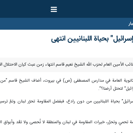
ار
ئيل" بحياة ‏اللبنانيين انتهى
نوية ‏العامة في مدارس المصطفى (ص) في بيروت، أضاف الشيخ قاسم “من يريد ن
يل" لتحتل أرضنا؟”.
يل” بحياة ‏اللبنانيين من دون رادع، فبفضل المقاومة تحرَّر لبنان وتمَّ ترسيم
تحمي وتحرِّر، خيرات المقاومة في لبنان والمنطقة لا تُحصى ولا تعَّد وأبواق ال