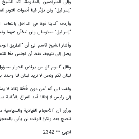
وإلى المتربّصين بالمقاومة، أكد الشيخ 
“إسرائيل” ولن تؤثّر فينا أصوات التوتر ا
وأردف “لدينا ‏قوة في الداخل بالتفاف 
“إسرائيل” متلازمتان ‏ولن نتخلّى عنهما ون
وأشار الشيخ قاسم الى أن “الطريق الوحي
يصل إلى نتيجة، ‏فقط أن نجلس معًا لنتحا
وقال “اليوم كل من يرفض الحوار مسؤول عن
لبنان لكم ونحن لا نريد لبنان لنا وحدنا بل
ولفت الى أنه “من ‏دون خُطَّة إنقاذ لا 
إلى ‏رئيس لا إطالة أمد الفراغ بالأناني
ورأى أن “الأحجام القيادية والسياسية مع
تنضج بعد ولكنَّ الوقت لن يأتي بالمعجزا
انتهى ** 2342