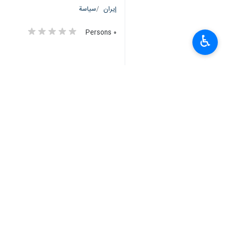
إيران
سياسة
٠ Persons
♿︎
سمات
حياة اللبنانيين
زمن عبث اسرائيل
الشيخ نعيم قاسم