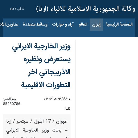
٨ آب ٢٠٢٦
الصفحة الرئيسية
إيران
العالم
آراء و حوارات
وسائط متعددة
عناوين الأخب
وزير الخارجية الايراني
يستعرض ونظيره
الاذربيجاني اخر
التطورات الاقليمية
١٧‏/٠٩‏/٢٠٢٣، ٣:٤٧ م
رمز الخبر:
85230786
تنـا
طهران / 17 ایلول / سبتمبر / إرنا
– بحث وزير الخارجية الايراني