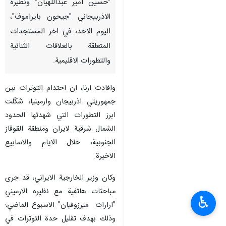
"حسين امير عبداللهيان" ونظيره
الاذربيجاني "جيحون بايراموف"،
اليوم الاحد، في اخر المستجدات
المتعلقة بالعلاقات الثنائية
والتطورات الاقليمية.
وافادت ارنا، ان احتدام التوترات بين
جمهوريتي اذربيجان وارمينيا، شكّلت
ابرز التطورات التي شهدتها الحدود
الشمال شرقية لايران ومنطقة القوقاز
الجنوبية، خلال الايام والاسابيع
الاخيرة.
وكان وزير الخارجية الايراني، قد جرى
مباحثات هاتفية مع نظيره الارميني
♿︎
"ارارات ميرزوفيان" الاسبوع الماضي؛
وذلك بهدف تقليل حدة التوترات في