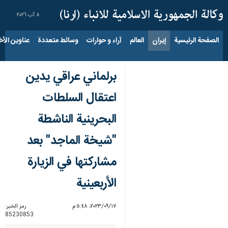
٨ آب ٢٠٢٦
الصفحة الرئيسية
إيران
العالم
آراء و حوارات
وسائط متعددة
عناوين الأخب
برلماني عراقي يدين
اعتقال السلطات
البحرينية الناشطة
"شيخة الماجد" بعد
مشاركتها في الزيارة
الأربعينية
١٧‏/٠٩‏/٢٠٢٣، ٥:٤٨ م
رمز الخبر:
85230853