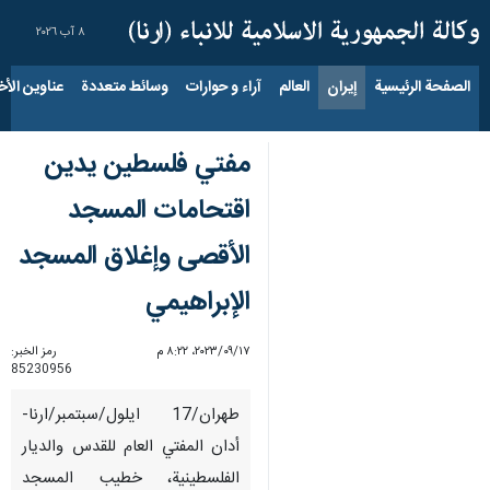
٨ آب ٢٠٢٦
الصفحة الرئيسية
إيران
العالم
آراء و حوارات
وسائط متعددة
عناوين الأخب
مفتي فلسطين يدين
اقتحامات المسجد
الأقصى وإغلاق المسجد
الإبراهيمي
١٧‏/٠٩‏/٢٠٢٣، ٨:٢٢ م
رمز الخبر:
85230956
طهران/17 ایلول/سبتمبر/ارنا-
أدان المفتي العام للقدس والديار
الفلسطينية، خطيب المسجد