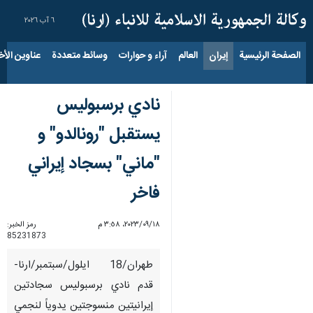
٦ آب ٢٠٢٦
الصفحة الرئيسية
إيران
العالم
آراء و حوارات
وسائط متعددة
عناوين الأخب
نادي برسبوليس
يستقبل "رونالدو" و
"ماني" بسجاد إيراني
فاخر
١٨‏/٠٩‏/٢٠٢٣، ٣:٥٨ م
رمز الخبر:
85231873
طهران/18 ایلول/سبتمبر/ارنا-
قدم نادي برسبوليس سجادتين
إيرانيتين منسوجتين يدوياً لنجمي