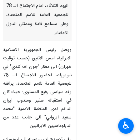
طهران / 19 ايلول / سبتمبر / ارنا
- سيلقي رئيس الجمهورية "اية الله
السيد ابراهيم رئيسي" كلمته، ليل
اليوم الثلاثاء، امام الاجتماع الـ 78
للجمعية العامة للامم المتحدة،
وعلى مسامع قادة وممثلي الدول
الاعضاء.
ووصل رئيس الجمهورية الاسلامية
الايرانية، امس الاثنين (حسب توقيت
طهران) الى مطار "جون اف كندي" في
نيويورك، لحضور الاجتماع الـ 78
♿︎
للجمعية العامة للامم المتحدة، يرافقه
وفد سياسي رفيع المستوى؛ حيث كان