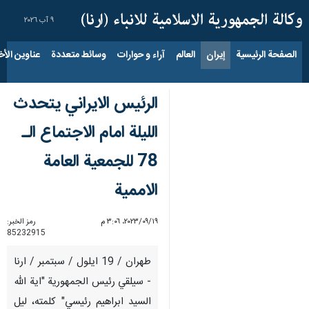
٩ آب ٢٠٢٦
الصفحة الرئيسية
إيران
العالم
آراء و حوارات
وسائط متعددة
عناوين الأخب
الرئيس الايراني يتحدث
الليلة امام الاجتماع الـ
78 للجمعية العامة
الاممية
١٩‏/٠٩‏/٢٠٢٣، ٣:٠٦ م
رمز الخبر:
85232915