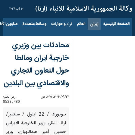
١٠ آب ٢٠٢٦
الصفحة الرئيسية
إيران
العالم
آراء و حوارات
وسائط متعددة
عناوين الأخب
محادثات بين وزيري
خارجية ايران ومالطا
حول التعاون التجاري
والاقتصادي بين البلدين
٢٢‏/٠٩‏/٢٠٢٣، ٨:١٥ ص
رمز الخبر:
85235480
نيويورك / 22 ايلول / سبتمبر/
ارنا- التقى وزير الخارجية الايراني
حسين أمير عبداللهيان، وزير