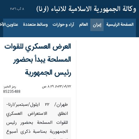
٨ آب ٢٠٢٦
الصفحة الرئيسية
إيران
العالم
آراء و حوارات
وسائط متعددة
عناوين الأخب
العرض العسکري للقوات
المسلحة يبدأ بحضور
رئیس الجمهوریة
٢٢‏/٠٩‏/٢٠٢٣، ٨:٢٩ ص
رمز الخبر:
85235488
طهران/ ۲۲ ايلول/سبتمبر/ارنا-
انطلق الاستعراض العسكري
للقوات المسلحة بحضور رئيس
الجمهورية بمناسبة ذكرى أسبوع