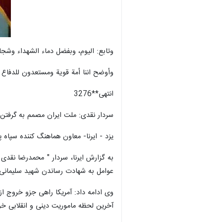
وتابع: اليوم، وبفضل دماء الشهداء وشجاع
وأوضح اننا أمة قوية ومستعدون للدفاع عن 
انتهى**3276
سردار نقدی: ملت ایران مصمم به گرفتن 
یزد - ایرنا- معاون هماهنگ کننده سپاه
به گزارش ایرنا، سردار " محمدرضا نقدی
عوامل به شهادت رساندن شهید سلیمانی ان
وی ادامه داد: آمریکا راهی جزو خروج از
آخرین لحظه ماموریت دینی و انقلابی خود