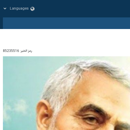
رمز الخبر:
85235516