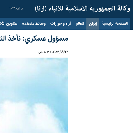
٨ آب ٢٠٢٦
الصفحة الرئيسية
إيران
العالم
آراء و حوارات
وسائط متعددة
عناوين الأخب
مسؤول عسكري: نأخذ الثأر
٢٢‏/٠٩‏/٢٠٢٣، ١٠:٣٧ ص