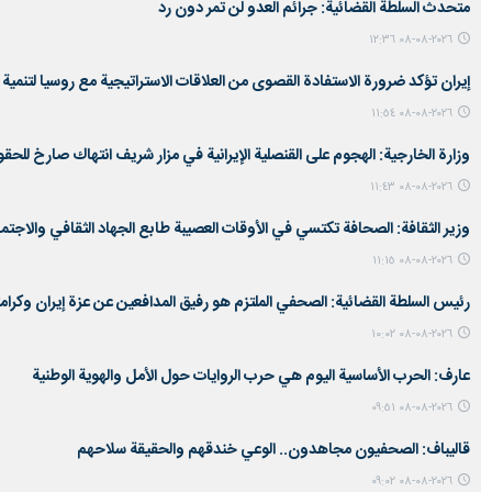
متحدث السلطة القضائية: جرائم العدو لن تمر دون رد
٢٠٢٦-٠٨-٠٨ ١٢:٣٦
إيران تؤكد ضرورة الاستفادة القصوى من العلاقات الاستراتيجية مع روسيا لتنمية ا
٢٠٢٦-٠٨-٠٨ ١١:٥٤
وزارة الخارجية: الهجوم على القنصلية الإيرانية في مزار شريف انتهاك صارخ للحقو
٢٠٢٦-٠٨-٠٨ ١١:٤٣
وزير الثقافة: الصحافة تكتسي في الأوقات العصيبة طابع الجهاد الثقافي والاجتم
٢٠٢٦-٠٨-٠٨ ١١:١٥
رئيس السلطة القضائية: الصحفي الملتزم هو رفيق المدافعين عن عزة إيران وكرامت
٢٠٢٦-٠٨-٠٨ ١٠:٠٢
عارف: الحرب الأساسية اليوم هي حرب الروايات حول الأمل والهوية الوطنية
٢٠٢٦-٠٨-٠٨ ٠٩:٥١
قاليباف: الصحفيون مجاهدون.. الوعي خندقهم والحقيقة سلاحهم
٢٠٢٦-٠٨-٠٨ ٠٩:٠٢