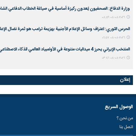
وزارة الدفاع: الصحفيون يُعدون ركيزة أساسية في صياغة الخطاب الدفاعي الشام
٢٠٢٦-٠٨-٠٨ ٠٨:٥٩
الحرس الثوري: اعتراف وسائل الإعلام الأجنبية بهزيمة ترامب هو ثمرة نضال الإعل
٢٠٢٦-٠٨-٠٨ ٠٦:٥٧
المنتخب الإيراني يحرز 4 ميداليات متنوعة في الأولمبياد العالمي للذكاء الاصطناعي
٢٠٢٦-٠٨-٠٨ ٠٣:٤٦
إعلان
الوصول السریع
من نحن ؟
اتصل بنا