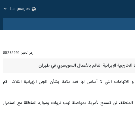
رمز الخبر:
85235991