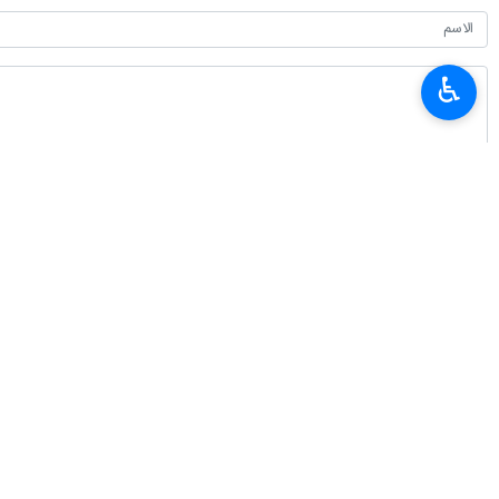
♿︎
طهران/ 22 ايلول/سبتمبر/ارنا- عقب المزاعم الفارغة ضد سيادة إيران الإقليمية على الجزر الإيرانية الثلاث استدعت وزارة الخارجية الإيرانية القائم بالأعمال السويسري في طهران.
وبعد صدور بيان الاجتماع المشترك لوزر
استدعاء القائم بأعمال السويسري في طه