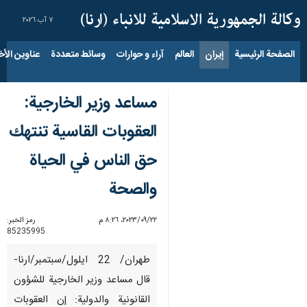
٧ آب ٢٠٢٦
الصفحة الرئيسية
إيران
العالم
آراء و حوارات
وسائط متعددة
عناوين الأخب
مساعد وزير الخارجية:
العقوبات القاسية تنتهك
حق الناس في الحياة
والصحة
٢٢‏/٠٩‏/٢٠٢٣، ٨:٢٦ م
رمز الخبر:
85235995
طهران/ 22 ايلول/سبتمبر/ارنا-
قال مساعد وزير الخارجية للشؤون
القانونية والدولية: إن العقوبات