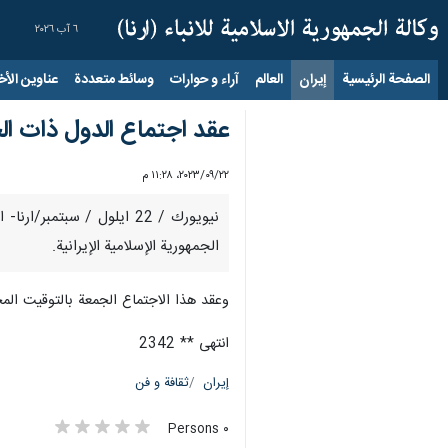
٦ آب ٢٠٢٦
الصفحة الرئيسية
إيران
العالم
آراء و حوارات
وسائط متعددة
عناوين الأخب
عقد اجتماع الدول ذات ال
٢٢‏/٠٩‏/٢٠٢٣، ١١:٢٨ م
الجمهورية الإسلامية الإيرانية.
وعقد هذا الاجتماع الجمعة بالتوقيت المحلي على هامش الدورة الـ78 للجمعية العامة للأمم المتحدة وحضره ممثلو 9 د
انتهى ** 2342
إيران
ثقافة و فن
٠ Persons