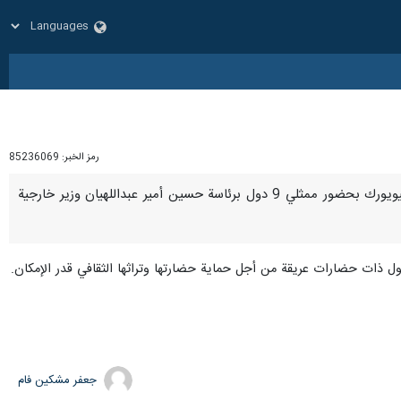
رمز الخبر:
85236069
نيويورك / 22 ايلول / سبتمبر/ارنا- انعقد اجتماع الدول ذات الحضارات القديمة في مقر منظمة الأمم المتحدة بنيويورك بحضور ممثلي 9 دول برئاسة حسين أمير عبداللهيان وزير خارجية
جعفر مشکین فام