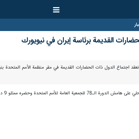
ار
حضارات القديمة برئاسة إيران في نيويورك
ول ذات حضارات عريقة من أجل حماية حضارتها وتراثها الثقافي قدر الإمكان.