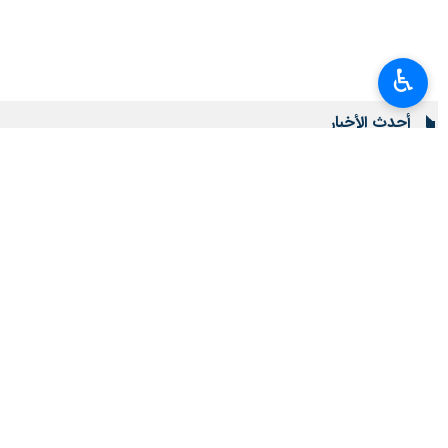
♿︎
أحدث الأخبار
وزير العلوم: وضع خبرات ايران بتصرف العراق لتطوير التعليم العالي
٢٠٢٦-٠٨-٠٦ ١٩:٥٣
استعراض سبل توسيع التعاون التجاري والترانزيت بين ايران والصين
٢٠٢٦-٠٨-٠٦ ١٩:٣٨
دعوة لتبسيط عرض الخدمات الفنية والهندسية الايرانية في روسيا
٢٠٢٦-٠٨-٠٦ ١٨:٥٨
الاعلان عن انتهاء مراسم زيارة الاربعين لهذا العام
٢٠٢٦-٠٨-٠٦ ١٨:٤١
قازان تنضم الى قائمة مستضيفي الاسبوع الثقافي الايراني في روسيا