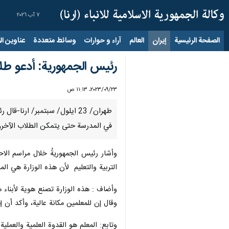
٧ آب ٢٠٢٦
الصفحة الرئيسية
إيران
العالم
آراء و حوارات
وسائط متعددة
عناوين الأخب
رئيس الجمهورية: أدعو طل
٢٣‏/٠٩‏/٢٠٢٣، ١١:١٣ ص
طهران/ 23 ايلول/ سبتمبر/ ار
في المدرسة حتى يتمكن الطلاب الآخرو
وأشار رئیس الجمهوریةُ خلال مراسم الاح
التربیة والتعلیم لأن هذه الوزارة هي المس
وأضاف : هذه الوزارة تصنع هوية لأبناء هذا
وقال إن للمعلمين مكانة عالية، وأكد أن إ
وتابع: المعلم هو القدوة العلمية والعملية