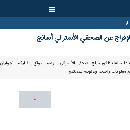
ار
الإفراج عن الصحفي الأسترالي أسانج