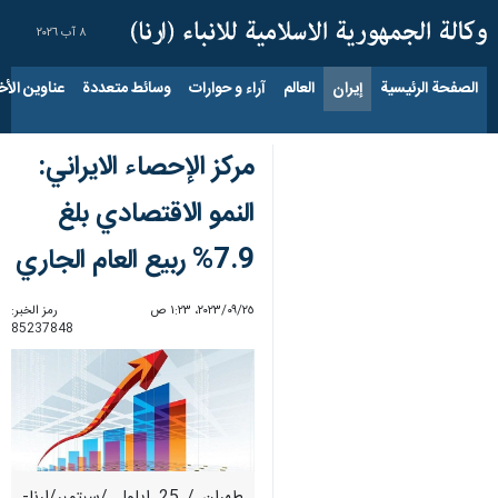
٨ آب ٢٠٢٦
الصفحة الرئيسية
إيران
العالم
آراء و حوارات
وسائط متعددة
عناوين الأخب
مركز الإحصاء الايراني:
النمو الاقتصادي بلغ
7.9% ربيع العام الجاري
٢٥‏/٠٩‏/٢٠٢٣، ١:٢٣ ص
رمز الخبر:
85237848