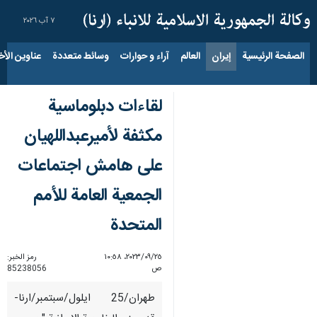
٧ آب ٢٠٢٦
الصفحة الرئيسية
إيران
العالم
آراء و حوارات
وسائط متعددة
عناوين الأخب
لقاءات دبلوماسية
مكثفة لأميرعبداللهيان
على هامش اجتماعات
الجمعية العامة للأمم
المتحدة
٢٥‏/٠٩‏/٢٠٢٣، ١٠:٥٨
رمز الخبر:
ص
85238056
طهران/25 ايلول/سبتمبر/ارنا-