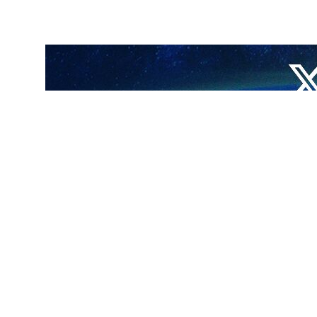
ايكواندو ضمن دورة الألعاب الآسيوية المقامة في الصين. كما تأهل اللاعب الايراني
صف النهائي.