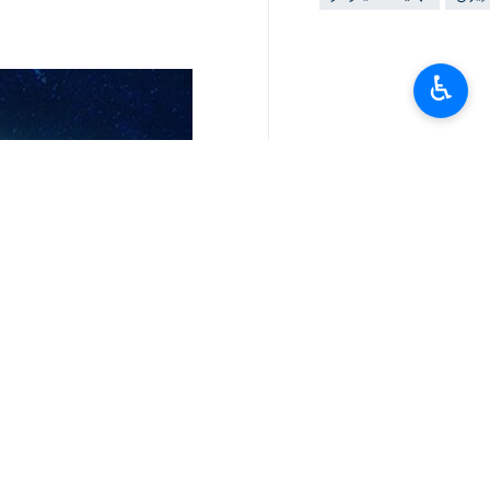
هانغتشو /25 ايلول/ سبتمبر/
♿︎
"مهدي حاج موسایي" الى نهائيات التايكوند
واستمرارا لمسابقة التايكوندو التي تقام بمشاركة 223 لاعبا في مدينة هانغتشو الصينية، اقيمت اليوم الاثنين منافسات وزن ناقص 58 كلغ للرجال
وبعد فوزه على منافسه البنغلاديشي في منافسات وزن 58 كلغ للرجال بنتيجة ( 0-2) ، واجه اللاعب الايراني "مهدي حاج موسایي" منافسا
کما فاز هذا اللاعب على ممثل قيرغيزستان في الدور ربع النهائي بنتيجة ( 0-2) وتأهل الى ال
ويقود المنتخب الإيراني للرجال "بيجان مق
اما اللاعبة الايرانية " مبينا نعمت زاده" فقد واجهت منا
كما فازت نعمت زاده على منافستها الكازاخستانية بنتيجة ( 0-2) في دور ربع النه
وحصلت نعمت زاده على الميدالية البرونزي