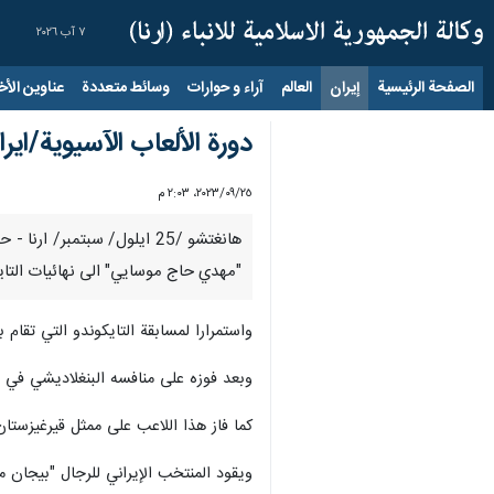
٧ آب ٢٠٢٦
الصفحة الرئيسية
إيران
العالم
آراء و حوارات
وسائط متعددة
عناوين الأخب
دورة الألعاب الآسيوية/اير
٢٥‏/٠٩‏/٢٠٢٣، ٢:٠٣ م