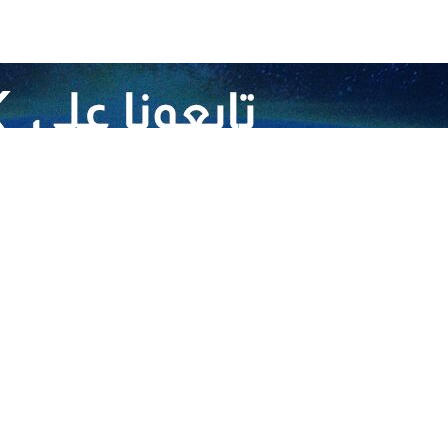
 ارنا - حصدت اللاعبة الایرانية "مبينا نعمت زاده" الميدالية البرونزية في لعبة الت
و تحت 58 كلغ.
 و وزن تحت 49 كلغ للسيدات.
 من أوزبكستان و فاز علیه ایضا بنتيجة ( 0-2).
دور نصف النهائي، وفي هذه المرحلة هزم ممثل الصين وتأهل الى النهائيات.
انلو" و"مجيد أفلاكي ".
فسة فلبينية في الجولة الثامنة في منافسات وزن تحت 49 كلغ للسيدات وفازت عليها بنتيجة ( 0-2).
ائي وتأهلت الى الدور نصف النهائي.
ة بعد هزيمتها امام منافستها بطلة العالم واسيا الصينية "غينغ غو" في الدور ن