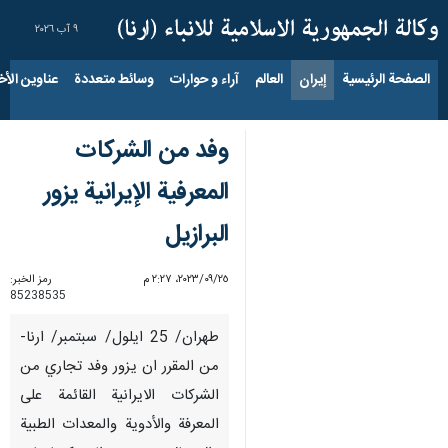
٩ آب ٢٠٢٦
الصفحة الرئيسية
إيران
العالم
آراء و حوارات
وسائط متعددة
عناوين الأخب
وفد من الشركات
المعرفية الإيرانية يزور
البرازيل
٢٥‏/٠٩‏/٢٠٢٣، ٢:٢٧ م
رمز الخبر:
85238535