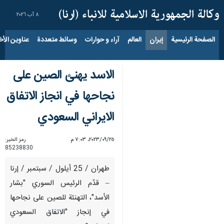
٨ آب ٢٠٢٦
الصفحة الرئيسية
إيران
العالم
آراء و حوارات
وسائط متعددة
عناوين الأخب
الاسد يهنئ الصين على
نجاحها في انجاز الاتفاق
الايراني السعودي
٢٥‏/٠٩‏/٢٠٢٣، ٧:٠٣ م
رمز الخبر:
85238830
طهران / 25 أيلول / سبتمبر / إرنا
– قدّم الرئيس السوري "بشار
الأسد"، التهنئة للصين على نجاحها
في إنجاز "الاتفاق السعودي