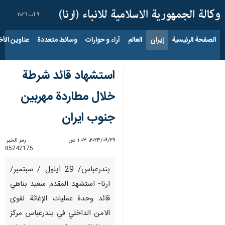
٩ آب ٢٠٢٦
الصفحة الرئيسية
إيران
العالم
آراء و حوارات
وسائط متعددة
عناوين الأخب
استشهاد قائد شرطة
خلال مطاردة مهربين
جنوب ايران
٢٩‏/٠٩‏/٢٠٢٣، ١:٠٣ ص
رمز الخبر:
85242175
بندرعباس/ 29 ايلول / سبتمبر/
ارنا- استشهد المقدم سعيد بناهي
قائد وحدة عمليات الإغاثة لقوى
الامن الداخلي في بندرعباس مركز