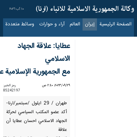
١٠ آب ٢٠٢٦
الصفحة الرئيسية
إيران
العالم
آراء و حوارات
وسائط متعددة
عناوين الأخب
عطايا: علاقة الجهاد
الاسلامي
مع الجمهورية الإسلامية ع
٢٩‏/٠٩‏/٢٠٢٣، ٢:٤٠ ص
رمز الخبر:
85242197
طهران / 29 ايلول /سبتمبر/ارنا-
أكد عضو المكتب السياسي لحركة
الجهاد الاسلامي احسان عطايا أن
علاقة