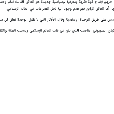
م بين الحكومات الإسلامية، من عوائق الوحدة والتضامن الاسلامي.
 السابع والثلاثين للوحدة الإسلامية: إن انعقاد مؤتمر الوحدة الإسلامية سنوي
مر يعني أن الأمة الإسلامية اليوم بحاجة إلى التكامل والوحدة أكثر من أي وقت
: نحتاج اليوم أكثر من أي وقت مضى، إلى العودة إلى هوية الأمة الإسلامية،
ناولها على مستويين، المستوى الأول هو المستوى العميق والأساسي للوحدة، والمست
ور أساسية ينبغي للعلماء والخبراء تعزيز قواعد الوحدة وأسسها. المحور الأول
تمام بالآراء العقائدية التي تعيد البنية التحتية للأمة الإسلامية الموحدة.
ب الإسلامية، مع الحفاظ على آرائها ومعتقداتها، أن تنشر القواعد العقائدية وال
اني هو الاهتمام بالفقه الإسلامي والفقه الديني. ولا شك أن هناك قواعد واضحة 
 ولا شك أن هذه المحاور الثلاثة لمثلث مبادئ وأسس الوحدة الإسلامية، أي 
 المسلمين، أن نحصل على قواعد مشتركة من خلال التعاون والتفاعل واسع ال
مة الإسلامية نحو العمل الأساسي والعميق في معاني وأسس الوحدة، وأن يقود جم