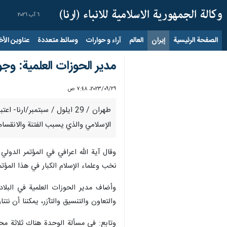
٦ آب ٢٠٢٦
الصفحة الرئيسية
إيران
العالم
آراء و حوارات
وسائط متعددة
عناوين الأخب
مدير الحوزات العلمية: وج
٢٩‏/٠٩‏/٢٠٢٣، ٧:٤٨ ص