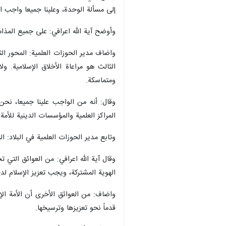
طهران / 29 ايلول / سبتمبر/ا