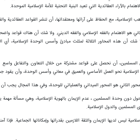
رنا- اعتبر مدير الحوزات العلمية في الجمهورية الاسلامية الايرانية آية الله علي رض