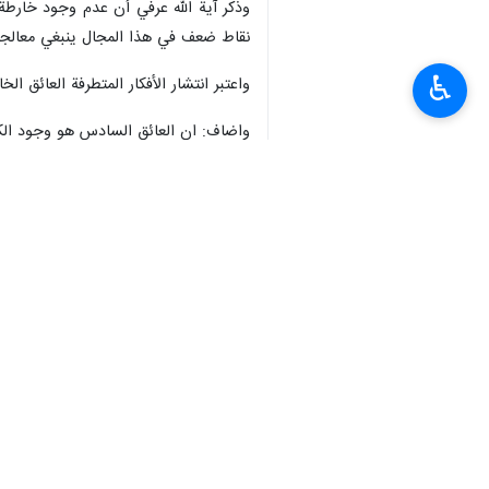
الإسلامي والذي يسبب الفتنة والانقسا
وقال آية الله اعرافي في المؤتمر الدولي
♿︎
نخب وعلماء الإسلام الكبار في هذا المؤت
وأضاف مدير الحوزات العلمية في البلاد
والتعاون والتنسيق والتآزر، يمكننا أن نت
وتابع: في مسألة الوحدة هناك ثلاثة محا
إلى مسألة الوحدة، وعلينا جميعا واجب الاه
وأوضح آية الله اعرافي: على جميع المذاه
واضاف مدير الحوزات العلمية: المحور الث
الثالث هو مراعاة الأخلاق الإسلامية.
ومتماسكة.
وقال: أنه من الواجب علينا جميعا، نحن
المراكز العلمية والمؤسسات الدينية للأ