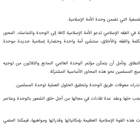
ا اعرافي، انتشار الافكار المتطرفة ووجود الكيان الصهيوني الغاصب في قلب العالم