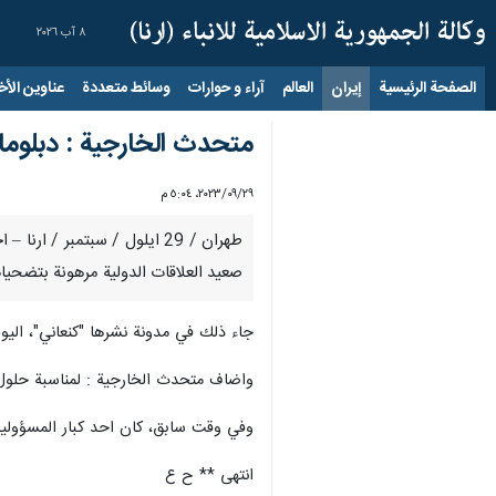
٨ آب ٢٠٢٦
الصفحة الرئيسية
إيران
العالم
آراء و حوارات
وسائط متعددة
عناوين الأخب
متحدث الخارجية : دبلوما
٢٩‏/٠٩‏/٢٠٢٣، ٥:٠٤ م
طهران / 29 ايلول / سبتمبر 
صعيد العلاقات الدولية مرهونة بتضحي
جاء ذلك في مدونة نشرها "كنعاني"، اليوم 
واضاف متحدث الخارجية : لمناسبة حلول
وفي وقت سابق، كان احد كبار المسؤولين بوزار
انتهى ** ح ع