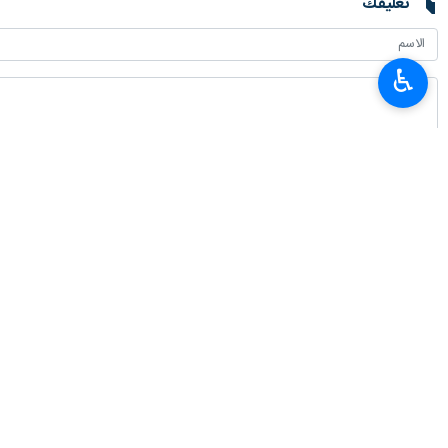
تعليقك
♿︎
أحدث الأخبار
متحدث السلطة القضائية: جرائم العدو لن تمر دون رد
٢٠٢٦-٠٨-٠٨ ١٢:٣٦
إيران تؤكد ضرورة الاستفادة القصوى من العلاقات الاستراتيجية مع روسيا لتنمية ا
٢٠٢٦-٠٨-٠٨ ١١:٥٤