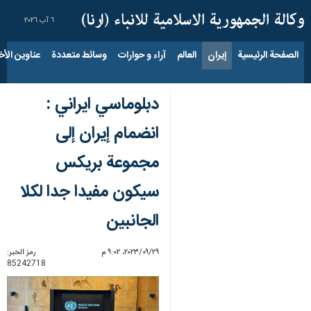
٦ آب ٢٠٢٦
الصفحة الرئيسية
إيران
العالم
آراء و حوارات
وسائط متعددة
عناوين الأخب
دبلوماسي ایراني :
انضمام إيران إلى
مجموعة بريكس
سيكون مفيدا جدا لكلا
الجانبين
٢٩‏/٠٩‏/٢٠٢٣، ٩:٠٢ م
رمز الخبر:
85242718