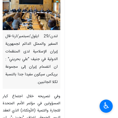
لندن/29 ایلول/سبتمبر/ارنا-قال
السفير والممثل الدائم لجمهورية
إيران الإسلامية لدى المنظمات
الدولية في جنيف "علي بحریني" :
ان انضمام إيران إلى مجموعة
بريكس سيكون مفيدا جدا بالنسبة
لكلا الجانبين.
وفي تصريحه خلال اجتماع كبار
المسؤولين في مؤتمر الأمم المتحدة
♿︎
للتجارة والتنمية (الأونكتاد) الذي انعقد
الیوم الجمعة، اضاف "بحریني"، ان