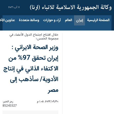
٧ آب ٢٠٢٦
الصفحة الرئيسية
إيران
العالم
آراء و حوارات
وسائط متعددة
عناوين الأخب
خلال افتتاح اجتماع الدول الأعضاء في
مجموعة الخمس؛
وزير الصحة الايراني :
إيران تحقق 97% من
الاكتفاء الذاتي في إنتاج
الأدوية/ سأذهب إلى
مصر
٣٠‏/٠٩‏/٢٠٢٣، ١:٠٥ م
رمز الخبر:
85243327