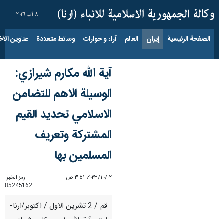
٨ آب ٢٠٢٦
الصفحة الرئيسية
إيران
العالم
آراء و حوارات
وسائط متعددة
عناوين الأخب
آية الله مكارم شيرازي:
الوسيلة الاهم للتضامن
الاسلامي تحديد القيم
المشتركة وتعريف
المسلمين بها
٠٢‏/١٠‏/٢٠٢٣، ٣:٥١ ص
رمز الخبر:
85245162
قم / 2 تشرين الاول / اكتوبر/ارنا-