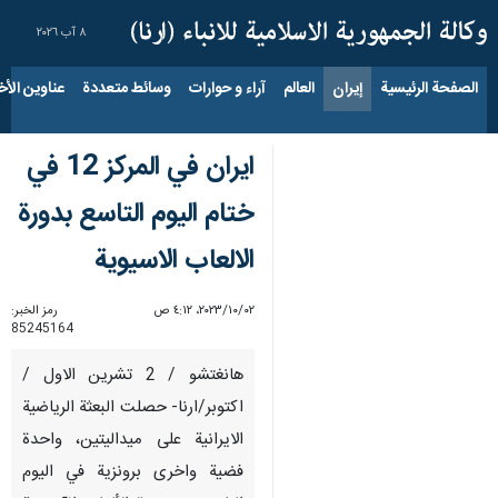
٨ آب ٢٠٢٦
الصفحة الرئيسية
إيران
العالم
آراء و حوارات
وسائط متعددة
عناوين الأخب
ايران في المركز 12 في
ختام اليوم التاسع بدورة
الالعاب الاسيوية
٠٢‏/١٠‏/٢٠٢٣، ٤:١٢ ص
رمز الخبر:
85245164
هانغتشو / 2 تشرين الاول /
اكتوبر/ارنا- حصلت البعثة الرياضية
الايرانية على ميداليتين، واحدة
فضية واخرى برونزية في اليوم