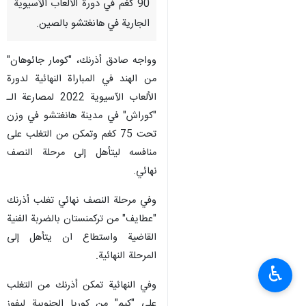
90 كغم في دورة الألعاب الآسيوية
الجارية في هانغتشو بالصين.
وواجه صادق أذرنك، "كومار جائوهان"
من الهند في المباراة النهائية لدورة
الألعاب الآسيوية 2022 لمصارعة الـ
"كوراش" في مدينة هانغتشو في وزن
تحت 75 كغم وتمكن من التغلب على
منافسه ليتأهل إلى مرحلة النصف
نهائي.
وفي مرحلة النصف نهائي تغلب أذرنك
"عطايف" من تركمنستان بالضربة الفنية
القاضية واستطاع ان يتأهل إلى
المرحلة النهائية.
♿︎
وفي النهائية تمكن أذرنك من التغلب
على "كيم" من كوريا الجنوبية ليفوز