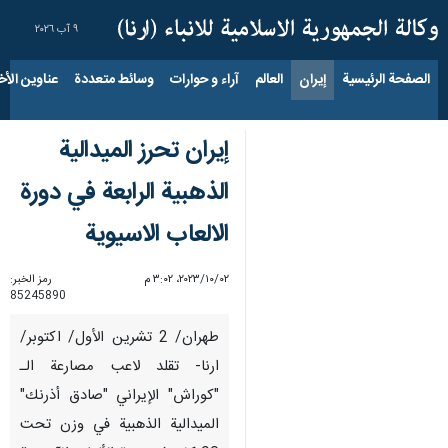
٩ آب ٢٠٢٦
الصفحة الرئيسية
إيران
العالم
آراء و حوارات
وسائط متعددة
عناوين الأخب
إيران تحرز الميدالية
الذهبية الرابعة في دورة
الالعاب الاسيوية
٠٢‏/١٠‏/٢٠٢٣، ٣:٠٢ م
رمز الخبر:
85245890
طهران/ 2 تشرين الأول/ اكتوبر/
ارنا- تقلد لاعب مصارعة الـ
"كوراش" الإيراني "صادق أذرنك"
الميدالية الذهبية في وزن تحت