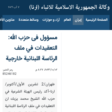
٧ آب ٢٠٢٦
الصفحة الرئيسية
إيران
العالم
آراء و حوارات
وسائط متعددة
عناوين الأخب
مسؤول فی حزب الله:
التعقيدات في ملف
الرئاسة اللبنانیة خارجية
٠٢‏/١٠‏/٢٠٢٣، ٨:٢٧ م
رمز الخبر:
85246182
طهران/2 تشرین الأول/أکتوبر/
ارنا-أكد رئيس الهيئة الشرعية في
حزب الله الشيخ محمد يزبك انَ
التعقيداتِ في ملفِ الرئاسةِ اللبنانیة