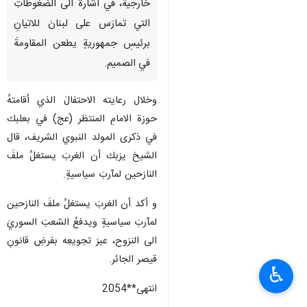
خارجية، في اشارة الى الضغوطاتِ
التي تمارَس على لبنانَ للاتيانِ
برئيسِ جمهوريةٍ يطعن المقاومةَ
في الصميم.
وخلال رعايته الاحتفالَ الذي أقامتهُ
حوزة الامامِ المنتظر (عج) في بعلبك
في ذكرى المولد النبوي الشريف، قال
الشيخ يزبك أن الغربَ يستغلُ ملفَ
النازحين لمآربَ سياسيةٍ.
و أكد أن الغربَ يستغلُ ملفَ النازحين
لمآربَ سياسيةٍ ويدفعُ الشعبَ السوريَ
الى النزوح، عبرَ تجويعِه بفرضِ قانونِ
قيصر الجائر.
♿︎
انتهی**2054