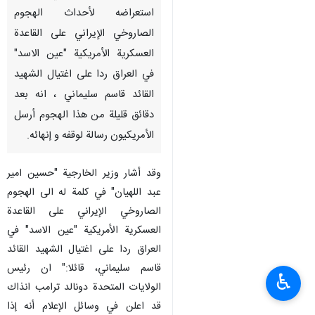
استعراضه لأحداث الهجوم
الصاروخي الإيراني على القاعدة
العسكرية الأمريكية "عین الاسد"
في العراق ردا علی اغتیال الشهید
القائد قاسم سليماني ، انه بعد
دقائق قليلة من هذا الهجوم أرسل
الأمريكيون رسالة لوقفه و إنهائه.
وقد أشار وزير الخارجية "حسین امیر
عبد اللهیان" في كلمة له الى الهجوم
الصاروخي الإيراني على القاعدة
العسكرية الأمريكية "عین الاسد" في
العراق ردا علی اغتیال الشهید القائد
قاسم سليماني، قائلا:" ان رئيس
♿︎
الولايات المتحدة دونالد ترامب انذاك
قد اعلن في وسائل الإعلام أنه إذا