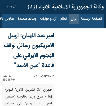
١٠ آب ٢٠٢٦
الصفحة الرئيسية
إيران
العالم
آراء و حوارات
وسائط متعددة
عناوين الأخب
امیر عبد اللهيان: ارسل
الامريكيون رسائل لوقف
الهجوم الايراني على
قاعدة "عين الاسد"
٠٣‏/١٠‏/٢٠٢٣، ٧:١٦ م
رمز الخبر:
85246794
طهران /3 تشرين الاول/اكتوبر/
إرنا - صرح وزير الخارجية "حسین
امیر عبد اللهیان" في معرض