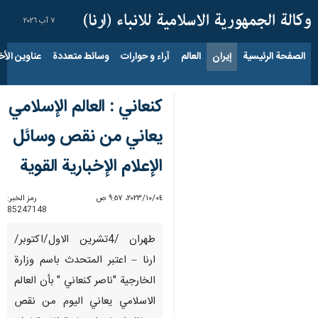
٧ آب ٢٠٢٦
الصفحة الرئيسية
إيران
العالم
آراء و حوارات
وسائط متعددة
عناوين الأخب
كنعاني : العالم الإسلامي
يعاني من نقص وسائل
الإعلام الإخبارية القوية
٠٤‏/١٠‏/٢٠٢٣، ٩:٥٧ ص
رمز الخبر:
85247148
طهران /4تشرین الاول/اکتوبر/
ارنا – اعتبر المتحدث باسم وزارة
الخارجية "ناصر كنعاني " بأن العالم
الاسلامي یعاني اليوم من نقص