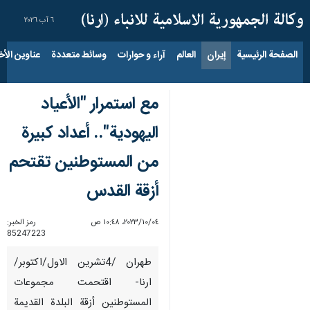
٦ آب ٢٠٢٦
الصفحة الرئيسية
إيران
العالم
آراء و حوارات
وسائط متعددة
عناوين الأخب
مع استمرار "الأعياد
اليهودية".. أعداد كبيرة
من المستوطنين تقتحم
أزقة القدس
٠٤‏/١٠‏/٢٠٢٣، ١٠:٤٨ ص
رمز الخبر:
85247223
طهران /4تشرین الاول/اکتوبر/
ارنا- اقتحمت مجموعات
المستوطنين أزقة البلدة القديمة