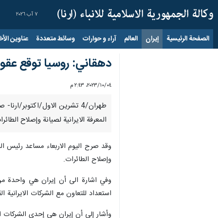
٧ آب ٢٠٢٦
الصفحة الرئيسية
إيران
العالم
آراء و حوارات
وسائط متعددة
عناوين الأخب
دهقاني: روسیا توقع عقود 
٠٤‏/١٠‏/٢٠٢٣، ٢:٤٣ م
طهران/4 تشرين الاول/اكتوبر/ا
المعرفة الايرانية لصيانة وإصلاح الطائرا
وقد صرح اليوم الاربعاء مساعد رئيس الجم
وإصلاح الطائرات.
وفي اشارة الى أن إيران هي واحدة من 
استعداد للتعاون مع الشركات الايرانية ا
وأشار إلى أن إيران هي إحدى الشركات الم