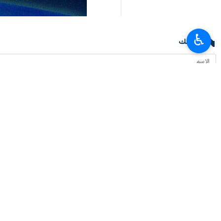
♿︎
تعليقك
أحدث الأخبار
سفير طهران لدى برلين: معارضة إيران للأسلحة النووية عقيدة دينية وليست تكتيكًا
٢٠٢٦-٠٨-٠٧ ٠٤:٠٠