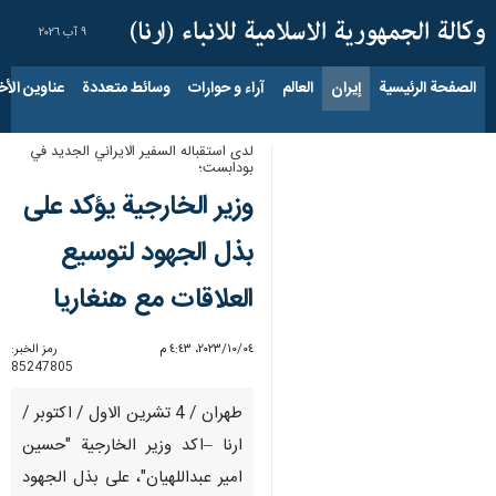
٩ آب ٢٠٢٦
الصفحة الرئيسية
إيران
العالم
آراء و حوارات
وسائط متعددة
عناوين الأخب
لدى استقباله السفير الايراني الجديد في
بودابست؛
وزير الخارجية يؤكد على
بذل الجهود لتوسيع
العلاقات مع هنغاريا
٠٤‏/١٠‏/٢٠٢٣، ٤:٤٣ م
رمز الخبر:
85247805
طهران / 4 تشرين الاول / اكتوبر /
ارنا –اكد وزير الخارجية "حسين
امير عبداللهيان"، على بذل الجهود