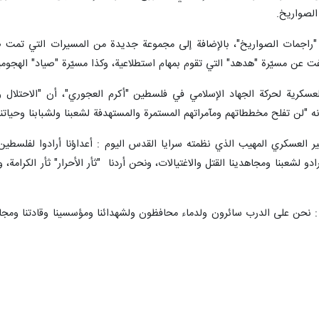
توبر / ارنا – كشفت "سرايا القدس"- الذراع العسكرية لحركة "الجهاد الإسلامي" 
في قطاع غزة.