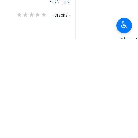
وسياسية محسوبة على الحركة بالضفة وغز
♿︎
وكشف العرض، الستار عن صواريخ جديدة 
غزة؛ حيث تعتبر هذه الصواريخ أكثر تطوراً
ومن الصواريخ التي أفصحت عنها الذراع 
التنظيم بترك علامة استفهام على أجسام 
وتخلل العرض الكشف عن مجموعة من "را
تنفيذ مهام استطلاعية وهجومية، كما كشف
وفي سياق متصل، أكد رئيس الدائرة الع
وتضرب في كل الساحات"؛ مشددا على أنه "
وقال "العجوري" في كلمة له خلال المسير
وتصفية قضيتنا فأردنا وحدة الساحات، أراد
و"بأس جنين" و"بأس نور شمس".