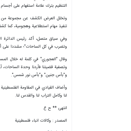
طهران / 4 تشرين الاول / اك
تطويرها محلياً خلال السنوات الأخيرة 