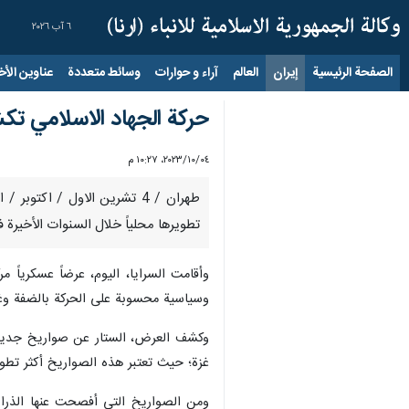
٦ آب ٢٠٢٦
الصفحة الرئيسية
إيران
العالم
آراء و حوارات
وسائط متعددة
عناوين الأخب
حركة الجهاد الاسلامي ت
٠٤‏/١٠‏/٢٠٢٣، ١٠:٢٧ م