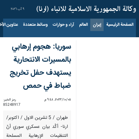
٩ آب ٢٠٢٦
الصفحة الرئيسية
إيران
العالم
آراء و حوارات
وسائط متعددة
عناوين الأخب
سوريا: هجوم إرهابي
بالمسيرات الانتحارية
يستهدف حفل تخريج
ضباط في حمص
٠٥‏/١٠‏/٢٠٢٣، ٩:٤٨ م
رمز الخبر:
85248917
طهران / 5 تشرين الاول / اكتوبر/
ارنا- أكّد بيان عسكري سوري أنّ
التنظيمات الإرهابية المسلحة