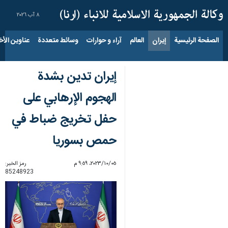
٨ آب ٢٠٢٦
الصفحة الرئيسية
إيران
العالم
آراء و حوارات
وسائط متعددة
عناوين الأخب
إيران تدين بشدة
الهجوم الإرهابي على
حفل تخريج ضباط في
حمص بسوريا
٠٥‏/١٠‏/٢٠٢٣، ٩:٥٩ م
رمز الخبر:
85248923