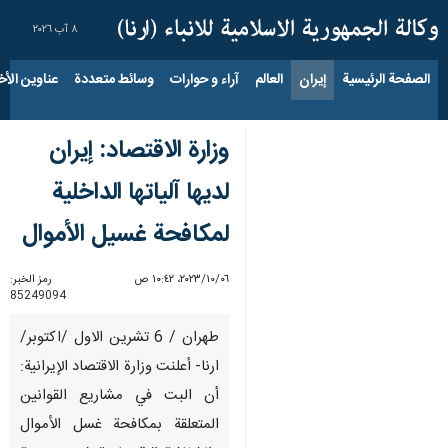
٨ آب ٢٠٢٦
الصفحة الرئيسية
إيران
العالم
آراء و حوارات
وسائط متعددة
عناوين الأخب
وزارة الاقتصاد: إيران
لديها آلياتها الداخلية
لمكافحة غسيل الأموال
٠٦‏/١٠‏/٢٠٢٣، ١٠:٤٢ ص
رمز الخبر:
85249094
طهران / 6 تشرين الاول /اكتوبر/
ارنا- أعلنت وزارة الاقتصاد الإيرانية:
أن البت في مشاريع القوانين
المتعلقة بمكافحة غسل الأموال