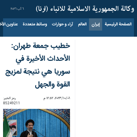
٦ آب ٢٠٢٦
الصفحة الرئيسية
إيران
العالم
آراء و حوارات
وسائط متعددة
عناوين الأخب
خطيب جمعة طهران:
الأحداث الأخيرة في
سوريا هي نتيجة لمزيج
القوة والجهل
٠٦‏/١٠‏/٢٠٢٣، ١٢:٥٢ م
رمز الخبر:
85249211